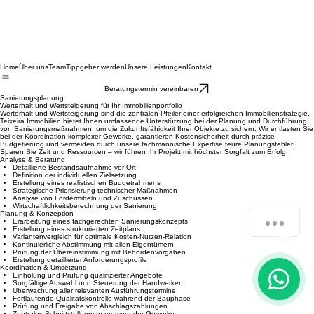
Home
Über uns
Team
Tippgeber werden
Unsere Leistungen
Kontakt
Beratungstermin vereinbaren
Sanierungsplanung
Werterhalt und Wertsteigerung für Ihr Immobilienportfolio
Werterhalt und Wertsteigerung sind die zentralen Pfeiler einer erfolgreichen Immobilienstrategie.
Teixeira Immobilien bietet Ihnen umfassende Unterstützung bei der Planung und Durchführung
von Sanierungsmaßnahmen, um die Zukunftsfähigkeit Ihrer Objekte zu sichern. Wir entlasten Sie
bei der Koordination komplexer Gewerke, garantieren Kostensicherheit durch präzise
Budgetierung und vermeiden durch unsere fachmännische Expertise teure Planungsfehler.
Sparen Sie Zeit und Ressourcen – wir führen Ihr Projekt mit höchster Sorgfalt zum Erfolg.
Analyse & Beratung
Detaillierte Bestandsaufnahme vor Ort
Definition der individuellen Zielsetzung
Erstellung eines realistischen Budgetrahmens
Strategische Priorisierung technischer Maßnahmen
Analyse von Fördermitteln und Zuschüssen
Wirtschaftlichkeitsberechnung der Sanierung
Fragen? Schreib mir direkt auf WhatsApp
Planung & Konzeption
Erarbeitung eines fachgerechten Sanierungskonzepts
Erstellung eines strukturierten Zeitplans
Variantenvergleich für optimale Kosten-Nutzen-Relation
Kontinuierliche Abstimmung mit allen Eigentümern
Prüfung der Übereinstimmung mit Behördenvorgaben
Erstellung detaillierter Anforderungsprofile
Koordination & Umsetzung
Einholung und Prüfung qualifizierter Angebote
Sorgfältige Auswahl und Steuerung der Handwerker
Überwachung aller relevanten Ausführungstermine
Fortlaufende Qualitätskontrolle während der Bauphase
Prüfung und Freigabe von Abschlagszahlungen