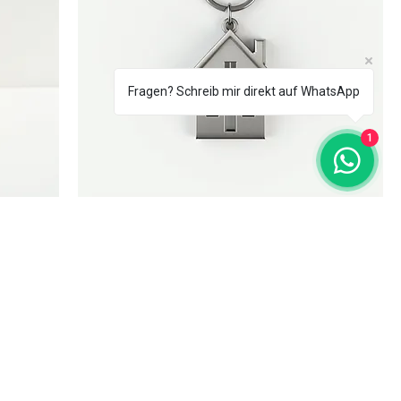
Fragen? Schreib mir direkt auf WhatsApp
1
Haus Schlüsselanhänger
Preis
€ 35,00