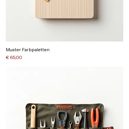
Muster Farbpaletten
Preis
€ 65,00