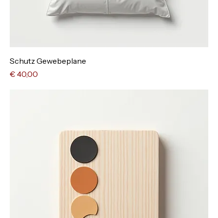
Schutz Gewebeplane
Preis
€ 40,00